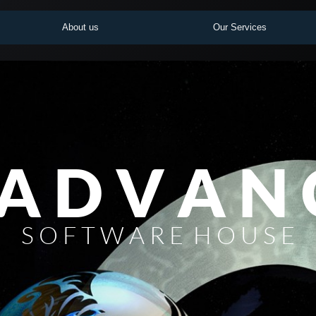
About us
Our Services
A D V A N 
S O F T W A R E H O U S E